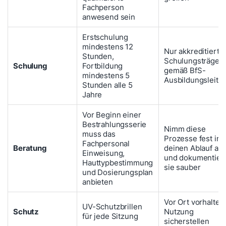
Fachperson
anwesend sein
Erstschulung
mindestens 12
Nur akkreditierte
Stunden,
Schulungsträger
Schulung
Fortbildung
gemäß BfS-
mindestens 5
Ausbildungsleitf
Stunden alle 5
Jahre
Vor Beginn einer
Bestrahlungsserie
Nimm diese
muss das
Prozesse fest in
Fachpersonal
Beratung
deinen Ablauf auf
Einweisung,
und dokumentier
Hauttypbestimmung
sie sauber
und Dosierungsplan
anbieten
Vor Ort vorhalten
UV-Schutzbrillen
Schutz
Nutzung
für jede Sitzung
sicherstellen