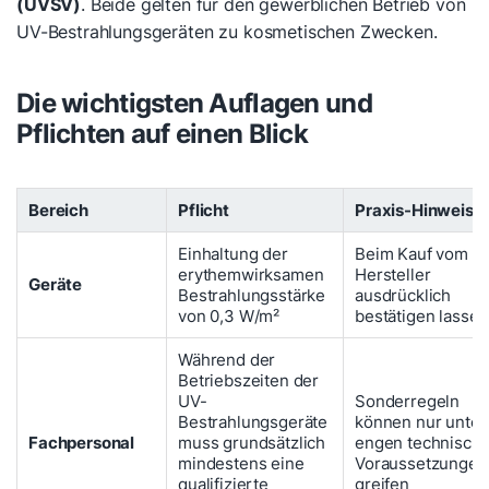
(UVSV)
. Beide gelten für den gewerblichen Betrieb von
UV-Bestrahlungsgeräten zu kosmetischen Zwecken.
Die wichtigsten Auflagen und
Pflichten auf einen Blick
Bereich
Pflicht
Praxis-Hinweis
Einhaltung der
Beim Kauf vom
erythemwirksamen
Hersteller
Geräte
Bestrahlungsstärke
ausdrücklich
von 0,3 W/m²
bestätigen lassen
Während der
Betriebszeiten der
UV-
Sonderregeln
Bestrahlungsgeräte
können nur unter
Fachpersonal
muss grundsätzlich
engen technisch
mindestens eine
Voraussetzungen
qualifizierte
greifen