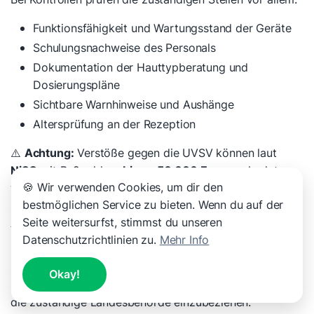
Funktionsfähigkeit und Wartungsstand der Geräte
Schulungsnachweise des Personals
Dokumentation der Hauttypberatung und
Dosierungspläne
Sichtbare Warnhinweise und Aushänge
Altersprüfung an der Rezeption
⚠️
Achtung:
Verstöße gegen die UVSV können laut
NiSG
mit Bußgeldern
bis zu 50.000 Euro
geahndet
🍪 Wir verwenden Cookies, um dir den
werden. Insbesondere die Zulassung Minderjähriger
bestmöglichen Service zu bieten. Wenn du auf der
sowie fehlende Schulungsnachweise sind häufige
Seite weitersurfst, stimmst du unseren
Anlässe für Sanktionen.
Datenschutzrichtlinien zu.
Mehr Info
Bei individuellen Fragen zu Auflagen, Aushängen oder
Schulungspflichten ist es ratsam, einen auf
Okay!
Strahlenschutz spezialisierten Sachverständigen oder
die zuständige Landesbehörde einzubeziehen.