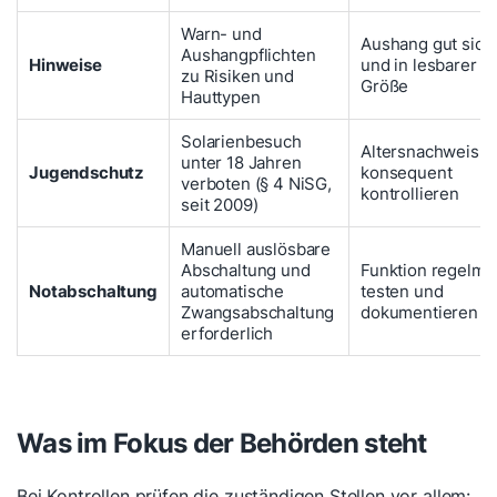
Warn- und
Aushang gut sich
Aushangpflichten
Hinweise
und in lesbarer
zu Risiken und
Größe
Hauttypen
Solarienbesuch
Altersnachweis
unter 18 Jahren
Jugendschutz
konsequent
verboten (§ 4 NiSG,
kontrollieren
seit 2009)
Manuell auslösbare
Abschaltung und
Funktion regelmä
Notabschaltung
automatische
testen und
Zwangsabschaltung
dokumentieren
erforderlich
Was im Fokus der Behörden steht
Bei Kontrollen prüfen die zuständigen Stellen vor allem: