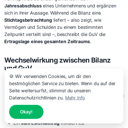
Jahresabschluss
eines Unternehmens und ergänzen
sich in ihrer Aussage. Während die Bilanz eine
Stichtagsbetrachtung
liefert – also zeigt, wie
Vermögen und Schulden zu einem bestimmten
Zeitpunkt verteilt sind –, beschreibt die GuV die
Ertragslage eines gesamten Zeitraums
.
Wechselwirkung zwischen Bilanz
und GuV
🍪 Wir verwenden Cookies, um dir den
Das Ergebnis der GuV –
Jahresüberschuss oder
bestmöglichen Service zu bieten. Wenn du auf der
Jahresfehlbetrag
– wird am Ende der Periode in die
Seite weitersurfst, stimmst du unseren
Bilanz übernommen. Dort verändert es das
Eigenkapital
Datenschutzrichtlinien zu.
Mehr Info
auf der Passivseite:
Okay!
Ein
Jahresüberschuss
erhöht das Eigenkapital.
Ein
Jahresfehlbetrag
mindert es.