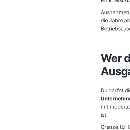
Ausnahmen g
die Jahre ab
Betriebsaus
Wer d
Ausg
Du darfst d
Unternehm
mit modera
ist.
Grenze für 