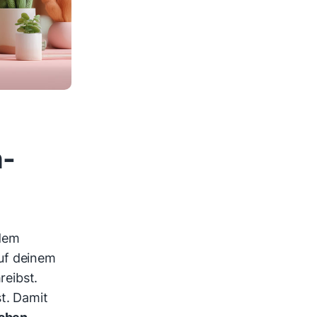
n-
dem
auf deinem
reibst.
st. Damit
aben
.