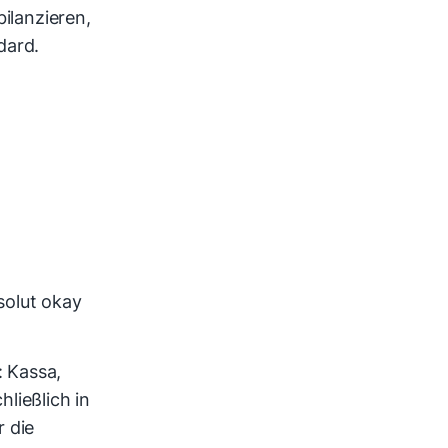
ilanzieren,
dard.
solut okay
 Kassa,
hließlich in
r die