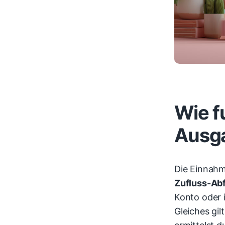
Wie f
Ausg
Die Einnah
Zufluss-Abf
Konto oder 
Gleiches gil
ermittelst 