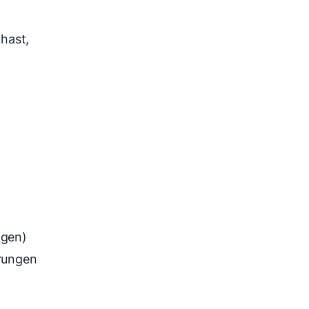
 hast,
ngen)
rungen