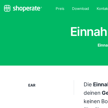
Preis
Download
Kontak
Einna
Einna
Die
Einn
EAR
deinen
G
keinen Bo