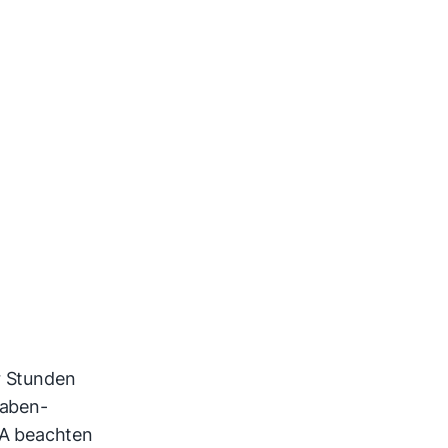
ar Stunden
gaben-
fA beachten