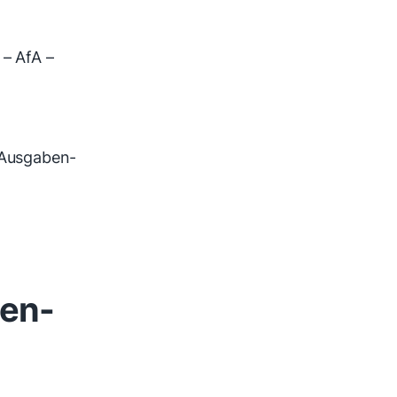
– AfA –
n-Ausgaben-
ben-