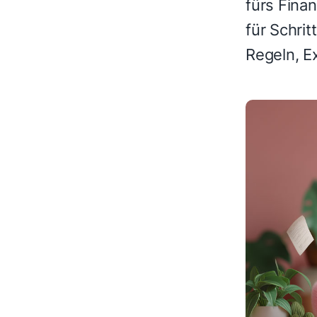
fürs Fina
für Schrit
Regeln, E