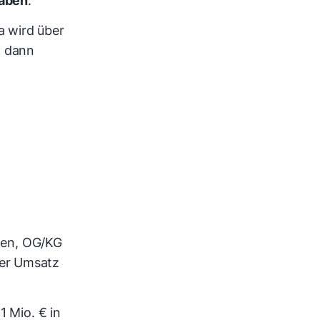
a wird über
, dann
nnen, OG/KG
der Umsatz
 Mio. € in