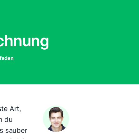
chnung
tfaden
ste Art,
nn du
es sauber